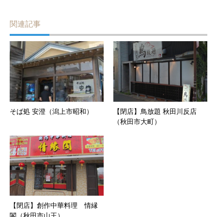
関連記事
そば処 安澄（潟上市昭和）
【閉店】鳥放題 秋田川反店
（秋田市大町）
【閉店】創作中華料理 情縁
閣（秋田市山王）