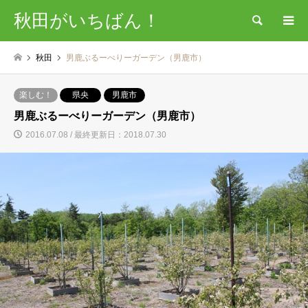
秋田がいちばん！
検索
秋田
男鹿ぶるーべりーガーデン（男鹿市）
楽しむ！
県央
男鹿市
男鹿ぶるーべりーガーデン（男鹿市）
2016.07.08 / 最終更新日：2018.07.30