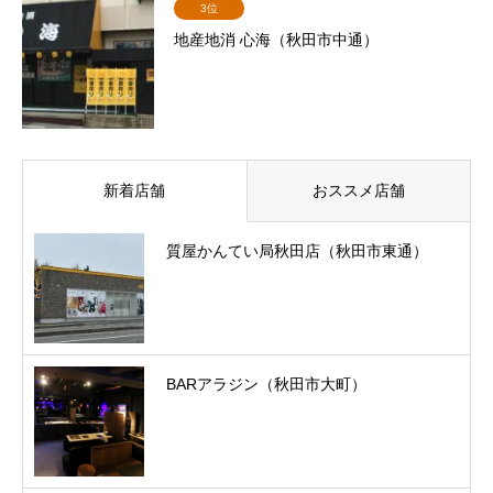
3位
地産地消 心海（秋田市中通）
新着店舗
おススメ店舗
質屋かんてい局秋田店（秋田市東通）
BARアラジン（秋田市大町）