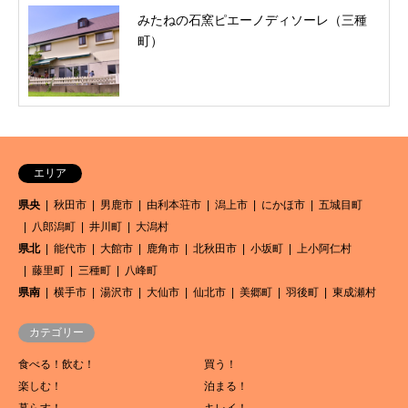
みたねの石窯ピエーノディソーレ（三種
町）
エリア
県央
秋田市
男鹿市
由利本荘市
潟上市
にかほ市
五城目町
八郎潟町
井川町
大潟村
県北
能代市
大館市
鹿角市
北秋田市
小坂町
上小阿仁村
藤里町
三種町
八峰町
県南
横手市
湯沢市
大仙市
仙北市
美郷町
羽後町
東成瀬村
カテゴリー
食べる！飲む！
買う！
楽しむ！
泊まる！