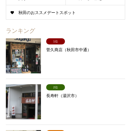
秋田のおススメデートスポット
ランキング
1位
菅久商店（秋田市中通）
2位
長寿軒（湯沢市）