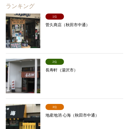
ランキング
1位
菅久商店（秋田市中通）
2位
長寿軒（湯沢市）
3位
地産地消 心海（秋田市中通）