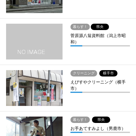
暮らす！
県央
菅原源八翁資料館（潟上市昭
和）
クリーニング
横手市
えびすやクリーニング（横手
市）
暮らす！
県央
お手あてすみよし（男鹿市）