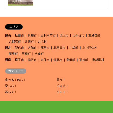
エリア
県央
秋田市
男鹿市
由利本荘市
潟上市
にかほ市
五城目町
八郎潟町
井川町
大潟村
県北
能代市
大館市
鹿角市
北秋田市
小坂町
上小阿仁村
藤里町
三種町
八峰町
県南
横手市
湯沢市
大仙市
仙北市
美郷町
羽後町
東成瀬村
カテゴリー
食べる！飲む！
買う！
楽しむ！
泊まる！
暮らす！
キレイ！