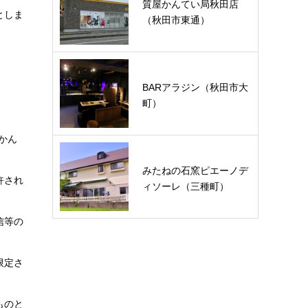
質屋かんてい局秋田店
としま
（秋田市東通）
BARアラジン（秋田市大
町）
かん
みたねの石窯ピエーノデ
許され
ィソーレ（三種町）
信等の
限定さ
ものと