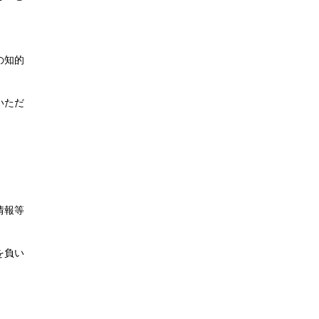
の知的
いただ
情報等
を負い