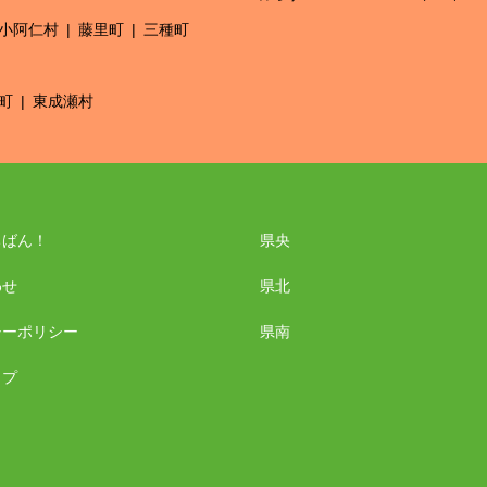
小阿仁村
藤里町
三種町
町
東成瀬村
ちばん！
県央
わせ
県北
シーポリシー
県南
ップ