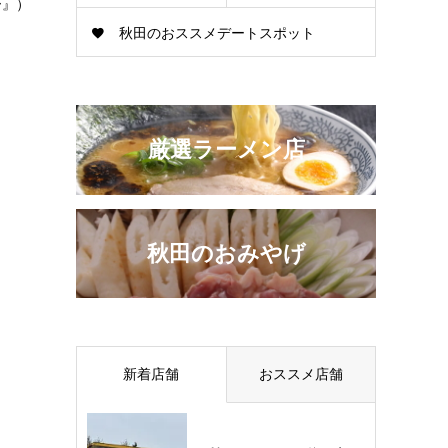
ー』）
秋田のおススメデートスポット
む！
厳選ラーメン店
秋田のおみやげ
新着店舗
おススメ店舗