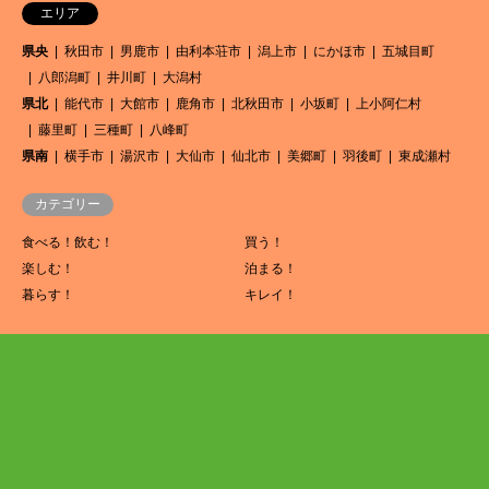
エリア
県央
秋田市
男鹿市
由利本荘市
潟上市
にかほ市
五城目町
八郎潟町
井川町
大潟村
県北
能代市
大館市
鹿角市
北秋田市
小坂町
上小阿仁村
藤里町
三種町
八峰町
県南
横手市
湯沢市
大仙市
仙北市
美郷町
羽後町
東成瀬村
カテゴリー
食べる！飲む！
買う！
楽しむ！
泊まる！
暮らす！
キレイ！