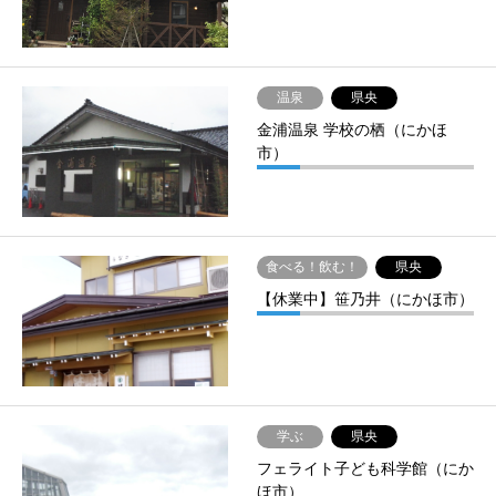
温泉
県央
金浦温泉 学校の栖（にかほ
市）
食べる！飲む！
県央
【休業中】笹乃井（にかほ市）
学ぶ
県央
フェライト子ども科学館（にか
ほ市）