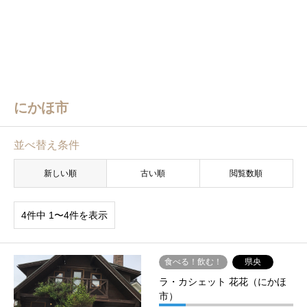
にかほ市
並べ替え条件
新しい順
古い順
閲覧数順
4件中 1〜4件を表示
食べる！飲む！
県央
ラ・カシェット 花花（にかほ
市）