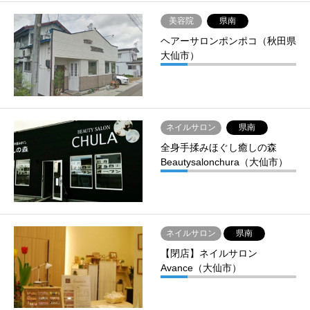
美容院
県南
ヘアーサロンポンポコ（秋田県
大仙市）
ネイルサロン
県南
全身手揉みほぐし癒しの森
Beautysalonchura（大仙市）
ネイルサロン
県南
【閉店】ネイルサロン
Avance（大仙市）