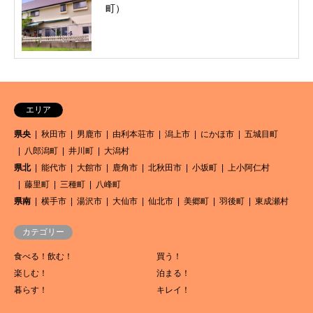
町）
エリア
県央
秋田市
男鹿市
由利本荘市
潟上市
にかほ市
五城目町
八郎潟町
井川町
大潟村
県北
能代市
大館市
鹿角市
北秋田市
小坂町
上小阿仁村
藤里町
三種町
八峰町
県南
横手市
湯沢市
大仙市
仙北市
美郷町
羽後町
東成瀬村
カテゴリー
食べる！飲む！
買う！
楽しむ！
泊まる！
暮らす！
キレイ！