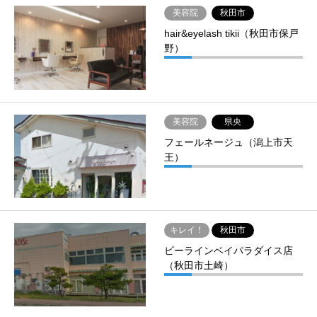
美容院
秋田市
hair&eyelash tikii（秋田市保戸
野）
美容院
県央
フェールネージュ（潟上市天
王）
キレイ！
秋田市
ビーラインベイパラダイス店
（秋田市土崎）