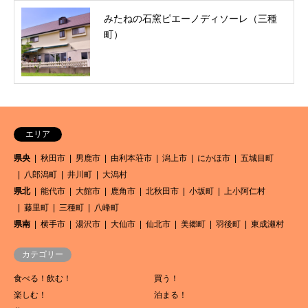
みたねの石窯ピエーノディソーレ（三種
町）
エリア
県央
秋田市
男鹿市
由利本荘市
潟上市
にかほ市
五城目町
八郎潟町
井川町
大潟村
県北
能代市
大館市
鹿角市
北秋田市
小坂町
上小阿仁村
藤里町
三種町
八峰町
県南
横手市
湯沢市
大仙市
仙北市
美郷町
羽後町
東成瀬村
カテゴリー
食べる！飲む！
買う！
楽しむ！
泊まる！