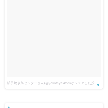
横手焼き鳥センターさん(@yokoteyakitori)がシェアした投稿
–
7月 