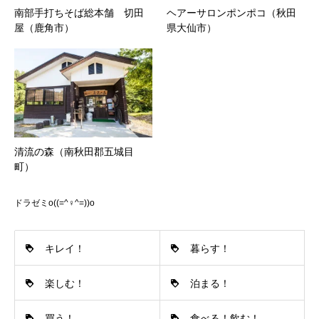
南部手打ちそば総本舗 切田
ヘアーサロンポンポコ（秋田
屋（鹿角市）
県大仙市）
清流の森（南秋田郡五城目
町）
ドラゼミo((=^♀^=))o
キレイ！
暮らす！
楽しむ！
泊まる！
買う！
食べる！飲む！