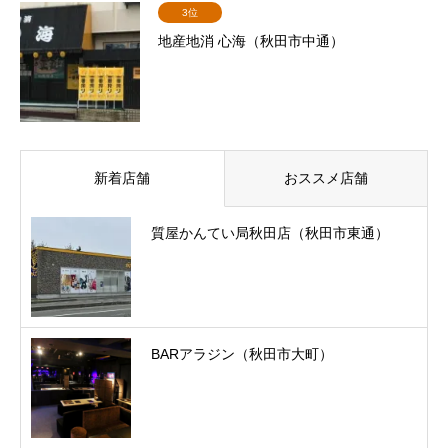
3位
地産地消 心海（秋田市中通）
新着店舗
おススメ店舗
質屋かんてい局秋田店（秋田市東通）
BARアラジン（秋田市大町）