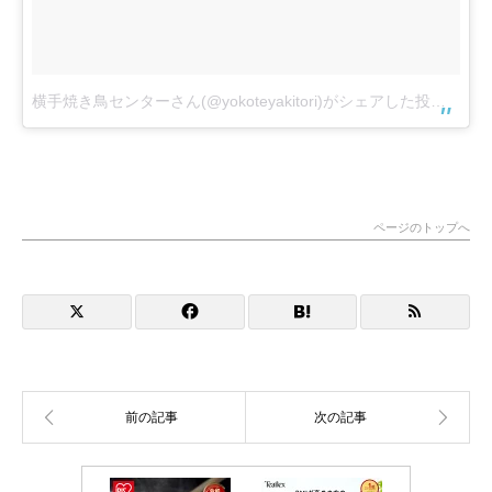
横手焼き鳥センターさん(@yokoteyakitori)がシェアした投稿
–
7月 
ページのトップへ