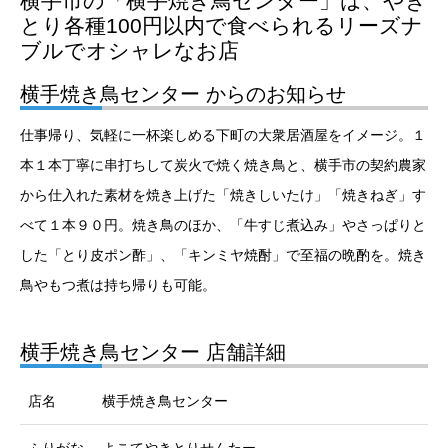
横手市の「横手焼き鳥センター」は、やき
とり各種100円以内で食べられるリーズナ
ブルでオシャレなお店
横手焼き鳥センター からのお知らせ
仕事帰り、気軽に一杯楽しめる下町の大衆居酒屋をイメージ。１
本１本丁寧に串打ちして炭火で焼く焼き鳥と、横手市の契約農家
から仕入れた素材を焼き上げた「焼きしいたけ」「焼きねぎ」す
べて１本９０円。焼き鳥のほか、「牛すじ煮込み」やさっぱりと
した「とり皮ポン酢」、「キンミヤ焼酎」で至福の晩酌を。焼き
鳥やもつ煮は持ち帰りも可能。
横手焼き鳥センター 店舗詳細
店名
横手焼き鳥センター
ふりがな
よこてやきとりせんたー