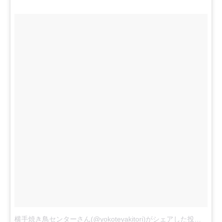
横手焼き鳥センターさん(@yokoteyakitori)がシェアした投稿
–
11月