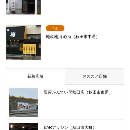
3位
地産地消 心海（秋田市中通）
新着店舗
おススメ店舗
質屋かんてい局秋田店（秋田市東通）
BARアラジン（秋田市大町）