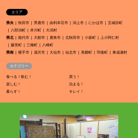
エリア
県央
秋田市
男鹿市
由利本荘市
潟上市
にかほ市
五城目町
八郎潟町
井川町
大潟村
県北
能代市
大館市
鹿角市
北秋田市
小坂町
上小阿仁村
藤里町
三種町
八峰町
県南
横手市
湯沢市
大仙市
仙北市
美郷町
羽後町
東成瀬村
カテゴリー
食べる！飲む！
買う！
楽しむ！
泊まる！
暮らす！
キレイ！