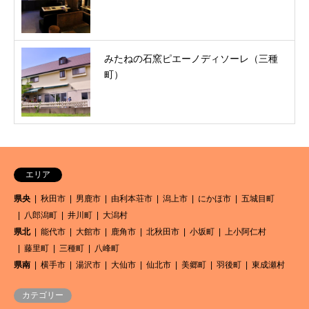
みたねの石窯ピエーノディソーレ（三種
町）
エリア
県央
秋田市
男鹿市
由利本荘市
潟上市
にかほ市
五城目町
八郎潟町
井川町
大潟村
県北
能代市
大館市
鹿角市
北秋田市
小坂町
上小阿仁村
藤里町
三種町
八峰町
県南
横手市
湯沢市
大仙市
仙北市
美郷町
羽後町
東成瀬村
カテゴリー