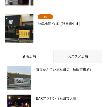
3位
地産地消 心海（秋田市中通）
新着店舗
おススメ店舗
質屋かんてい局秋田店（秋田市東通）
BARアラジン（秋田市大町）