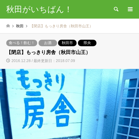
秋田がいちばん！
検索
秋田
【閉店】もっきり房舎（秋田市山王）
食べる！飲む！
お酒
秋田市
県央
【閉店】もっきり房舎（秋田市山王）
2016.12.28 / 最終更新日：2018.07.09