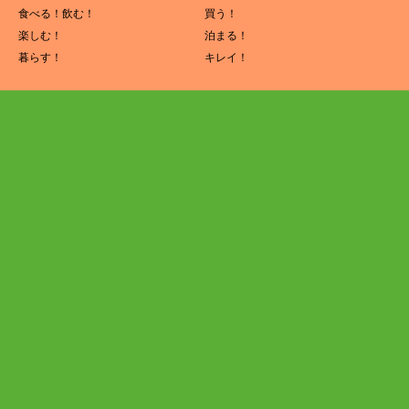
食べる！飲む！
買う！
楽しむ！
泊まる！
暮らす！
キレイ！