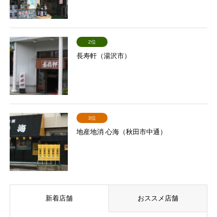
2位
長寿軒（湯沢市）
3位
地産地消 心海（秋田市中通）
新着店舗
おススメ店舗