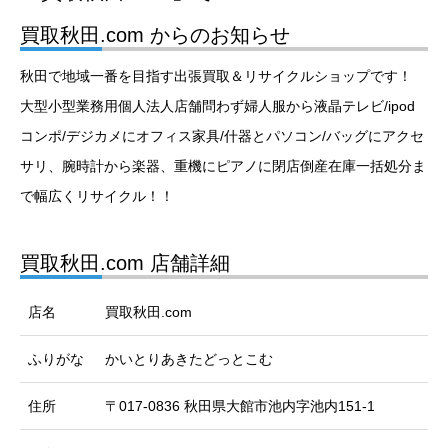
買取秋田.com からのお知らせ
秋田で地域一番を目指す出張買取＆リサイクルショップです！
大型小型業務用個人法人店舗問わず婦人服から液晶テレビ/ipod
コンポ/デジカメにオフィス家具/什器とパソコン/バッグにアクセ
サリ、腕時計から楽器、重機にピアノに閉店倒産在庫一括処分ま
で幅広くリサイクル！！
買取秋田.com 店舗詳細
店名
買取秋田.com
ふりがな
かいとりあきたどっとこむ
住所
〒017-0836 秋田県大館市池内字池内151-1