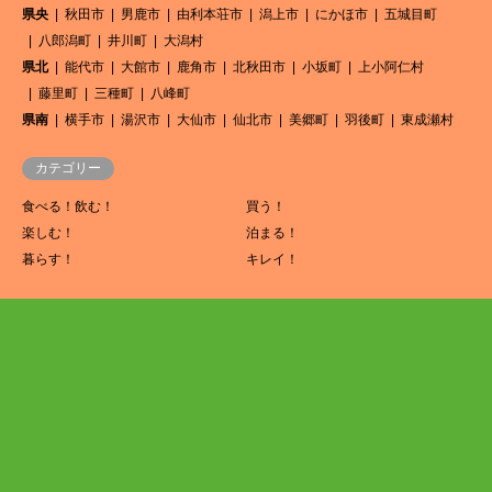
県央
秋田市
男鹿市
由利本荘市
潟上市
にかほ市
五城目町
八郎潟町
井川町
大潟村
県北
能代市
大館市
鹿角市
北秋田市
小坂町
上小阿仁村
藤里町
三種町
八峰町
県南
横手市
湯沢市
大仙市
仙北市
美郷町
羽後町
東成瀬村
カテゴリー
食べる！飲む！
買う！
楽しむ！
泊まる！
暮らす！
キレイ！