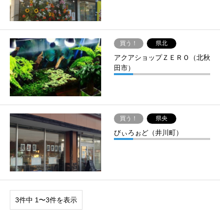
買う！
県北
アクアショップＺＥＲＯ（北秋
田市）
買う！
県央
びぃろぉど（井川町）
3件中 1〜3件を表示