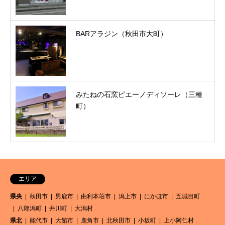
BARアラジン（秋田市大町）
みたねの石窯ピエーノディソーレ（三種
町）
エリア
県央
秋田市
男鹿市
由利本荘市
潟上市
にかほ市
五城目町
八郎潟町
井川町
大潟村
県北
能代市
大館市
鹿角市
北秋田市
小坂町
上小阿仁村