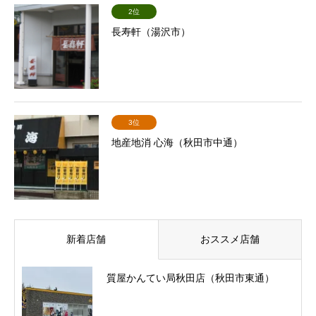
2位
長寿軒（湯沢市）
3位
地産地消 心海（秋田市中通）
新着店舗
おススメ店舗
質屋かんてい局秋田店（秋田市東通）