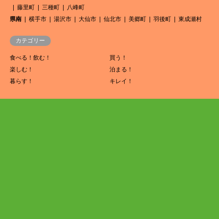
藤里町
三種町
八峰町
県南
横手市
湯沢市
大仙市
仙北市
美郷町
羽後町
東成瀬村
カテゴリー
食べる！飲む！
買う！
楽しむ！
泊まる！
暮らす！
キレイ！