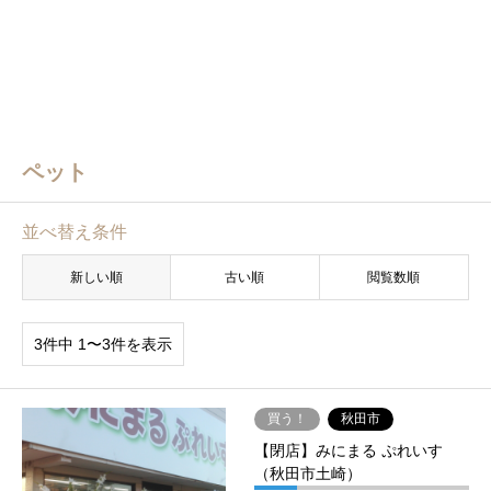
ペット
並べ替え条件
新しい順
古い順
閲覧数順
3件中 1〜3件を表示
買う！
秋田市
【閉店】みにまる ぷれいす
（秋田市土崎）